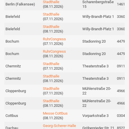
Stadthalle
Scharenbergstraße
Berlin (Falkensee)
14612
(08.11.2026)
15
Stadthalle
Bielefeld
Willy-Brandt-Platz 1
33602
(07.11.2026)
Stadthalle
Bielefeld
Willy-Brandt-Platz 1
33602
(08.11.2026)
RuhrCongress
Bochum
Stadionring 20
44791
(07.11.2026)
RuhrCongress
Bochum
Stadionring 20
44791
(08.11.2026)
Stadthalle
Chemnitz
Theaterstraße 3
09111
(07.11.2026)
Stadthalle
Chemnitz
Theaterstraße 3
09111
(08.11.2026)
Stadthalle
Mühlenstraße 20-
Cloppenburg
49661
(07.11.2026)
22
Stadthalle
Mühlenstraße 20-
Cloppenburg
49661
(08.11.2026)
22
Messe Cottbus
Cottbus
Vorparkstraße 3
03042
(08.11.2026)
Georg-Scherer-Halle
Dachau
Gröbenrieder Str. 21
85221