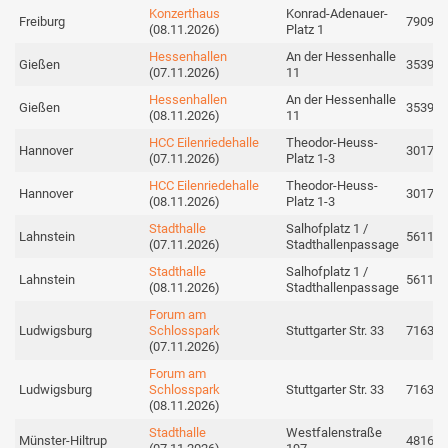
Konzerthaus
Konrad-Adenauer-
Freiburg
79098
(08.11.2026)
Platz 1
Hessenhallen
An der Hessenhalle
Gießen
35398
(07.11.2026)
11
Hessenhallen
An der Hessenhalle
Gießen
35398
(08.11.2026)
11
HCC Eilenriedehalle
Theodor-Heuss-
Hannover
30175
(07.11.2026)
Platz 1-3
HCC Eilenriedehalle
Theodor-Heuss-
Hannover
30175
(08.11.2026)
Platz 1-3
Stadthalle
Salhofplatz 1 /
Lahnstein
56112
(07.11.2026)
Stadthallenpassage
Stadthalle
Salhofplatz 1 /
Lahnstein
56112
(08.11.2026)
Stadthallenpassage
Forum am
Ludwigsburg
Schlosspark
Stuttgarter Str. 33
71638
(07.11.2026)
Forum am
Ludwigsburg
Schlosspark
Stuttgarter Str. 33
71638
(08.11.2026)
Stadthalle
Westfalenstraße
Münster-Hiltrup
48165