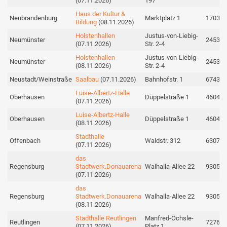
(07.11.2026)
197
Haus der Kultur &
Neubrandenburg
Marktplatz 1
17033
Bildung
(08.11.2026)
Holstenhallen
Justus-von-Liebig-
Neumünster
24537
(07.11.2026)
Str. 2-4
Holstenhallen
Justus-von-Liebig-
Neumünster
24537
(08.11.2026)
Str. 2-4
Neustadt/Weinstraße
Saalbau
(07.11.2026)
Bahnhofstr. 1
67434
Luise-Albertz-Halle
Oberhausen
Düppelstraße 1
46045
(07.11.2026)
Luise-Albertz-Halle
Oberhausen
Düppelstraße 1
46045
(08.11.2026)
Stadthalle
Offenbach
Waldstr. 312
63071
(07.11.2026)
das
Regensburg
Stadtwerk.Donauarena
Walhalla-Allee 22
93059
(07.11.2026)
das
Regensburg
Stadtwerk.Donauarena
Walhalla-Allee 22
93059
(08.11.2026)
Stadthalle Reutlingen
Manfred-Öchsle-
Reutlingen
72764
(07.11.2026)
Platz 1