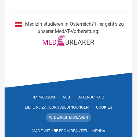
Medizin studieren in Österreich? Hier geht’s zu
unserer MedAT-Vorbereitung:
IMPRESSUM
AGB
DATENSCHUTZ
LIEFER- / ZAHLUNGS­­BEDINGUNGEN
COOKIES
WIDERRUF ERKLÄREN
Auf dieser Seite
MADE WITH
FROM BEAUTIFUL VIENNA