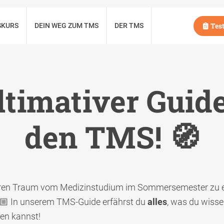
Test
SKURS
DEIN WEG ZUM TMS
DER TMS
ltimativer Guid
den TMS! 🧭
ihren Traum vom Medizinstudium im Sommersemester zu e
🏼 In unserem TMS-Guide erfährst du
alles
, was du wiss
hen kannst!