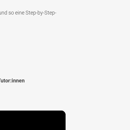
nd so eine Step-by-Step-
utor:innen