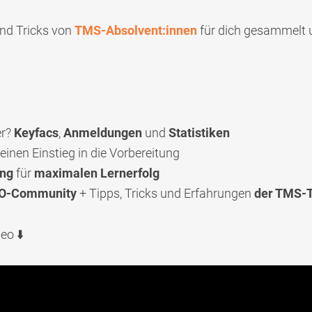
und Tricks von
TMS-Absolvent:innen
für dich gesammelt u
er?
Keyfacs
,
Anmeldungen
und
Statistiken
einen Einstieg in die Vorbereitung
ung
für
maximalen Lernerfolg
O-Community
+ Tipps, Tricks und Erfahrungen
der TMS-T
eo ⬇️